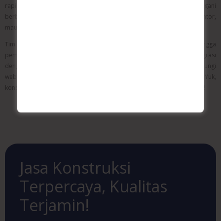
rapi dan sesuai konsep interior Anda. Kami berpengalaman menangani
berbagai kebutuhan pemasangan, baik untuk rumah tinggal, kantor,
maupun toko.
Tim kami akan membantu mulai dari konsultasi, perencanaan, hingga
pemasangan akhir. Dan yang lebih menarik, kami juga bisa bantu integrasi
dengan sistem smart lighting untuk kontrol yang lebih praktis.Kunjungi
website kami di
wibangun.com
untuk mengetahui lebih lanjut. Yuk,
konsultasikan kebutuhan strip lamp Anda sekarang bersama Wibangun!
Jasa Konstruksi
Terpercaya, Kualitas
Terjamin!