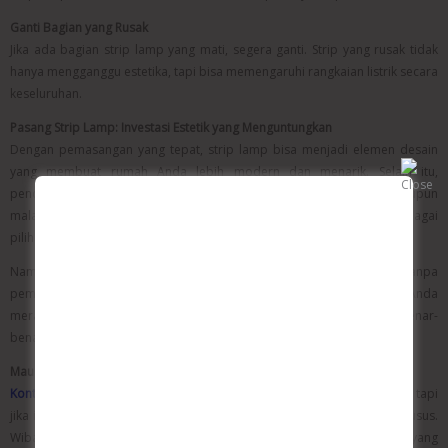
Ganti Bagian yang Rusak
Jika ada bagian strip lamp yang mati, segera ganti. Strip yang rusak tidak
hanya mengganggu estetika, tapi bisa memengaruhi rangkaian listrik secara
keseluruhan.
Pasang Strip Lamp: Investasi Estetik yang Menguntungkan
Dengan pemasangan yang tepat, strip lamp bisa menjadi elemen desain
yang membuat rumah Anda lebih modern dan menarik. Selain itu,
pencahayaannya juga bisa menambah kenyamanan, baik di siang maupun
malam hari. Tak heran bila kini banyak orang beralih ke strip lamp sebagai
pilihan utama pencahayaan tambahan.
Namun, tentu semua hasil maksimal itu tidak akan terjadi tanpa
pemasangan yang rapi dan teknis yang benar. Oleh karena itu, jika Anda
merasa ragu, sebaiknya gunakan jasa profesional untuk hasil yang benar-
benar maksimal.
Mau Pasang Strip Lamp? Percayakan pada Wibangun!
Kontraktor Semarang –
Pasang strip lamp memang terlihat sederhana, tapi
jika ingin hasil yang estetik, awet, dan efisien, dibutuhkan keahlian khusus.
Wibangun hadir untuk membantu Anda mewujudkan pencahayaan yang