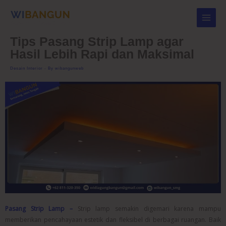
Skip
to
content
Tips Pasang Strip Lamp agar
Hasil Lebih Rapi dan Maksimal
Desain Interior
- By
wibangunweb
Pasang Strip Lamp –
Strip lamp semakin digemari karena mampu
memberikan pencahayaan estetik dan fleksibel di berbagai ruangan. Baik