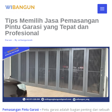
Skip
to
content
Tips Memilih Jasa Pemasangan
Pintu Garasi yang Tepat dan
Profesional
Garasi
- By
wibangunweb
Pemasangan Pintu Garasi –
Pintu garasi adalah bagian penting dari sebuah