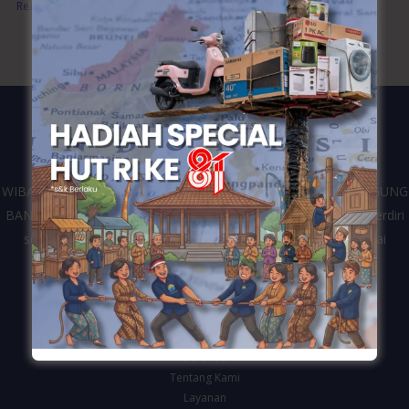
Read More »
WIBANGUN merupakan kontraktor dari perusahaan CV. WIDIAGUNG
BANGUN yang bergerak di bidang jasa konstruksi bangunan. Berdiri
sejak tahun 2016 dan telah melayani berbagai klien dari mulai
pemerintahan, swasta dan personal di Kota Semarang.
Navigasi
Beranda
Tentang Kami
Layanan