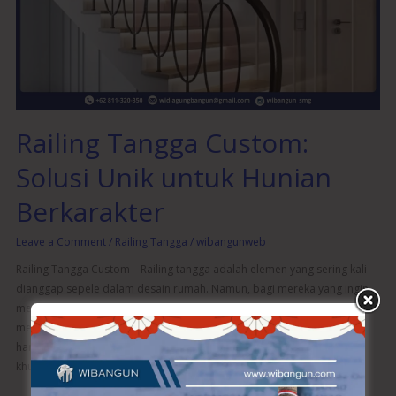
Unik
untuk
Hunian
Berkarakter
Railing Tangga Custom:
Solusi Unik untuk Hunian
Berkarakter
Leave a Comment
/
Railing Tangga
/
wibangunweb
Railing Tangga Custom – Railing tangga adalah elemen yang sering kali
dianggap sepele dalam desain rumah. Namun, bagi mereka yang ingin
menambahkan sentuhan personal dan unik pada hunian mereka,
memilih railing tangga custom bisa menjadi solusi yang tepat. Tidak
hanya memberikan fungsi keamanan, railing tangga yang dirancang
khusus juga mampu memperkuat karakter dan estetika rumah […]