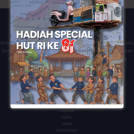
WIBANGUN merupakan kontraktor dari perusahaan CV. WIDIAGUNG
BANGUN yang bergerak di bidang jasa konstruksi bangunan. Berdiri
sejak tahun 2016 dan telah melayani berbagai klien dari mulai
pemerintahan, swasta dan personal di Kota Semarang.
Navigasi
Beranda
Tentang Kami
Layanan
Galeri
Artikel
Kontak Kami