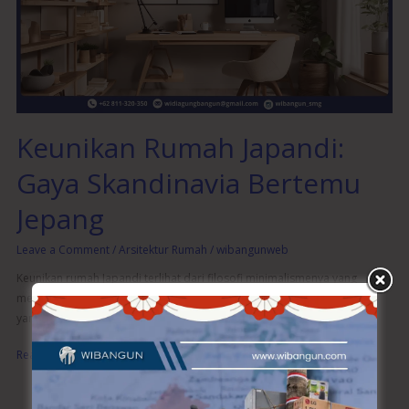
Skandinavia
Bertemu
Jepang
Keunikan Rumah Japandi:
Gaya Skandinavia Bertemu
Jepang
Leave a Comment
/
Arsitektur Rumah
/
wibangunweb
Keunikan rumah Japandi terlihat dari filosofi minimalismenya yang
mendalam. Keunikan rumah Japandi juga terlihat dari pilihan furnitur
yang minimalis dan fungsi
Read More »