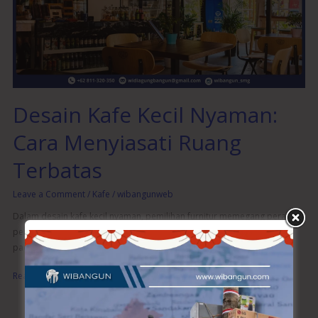
Cara
Menyiasati
Ruang
Terbatas
Desain Kafe Kecil Nyaman:
Cara Menyiasati Ruang
Terbatas
Leave a Comment
/
Kafe
/
wibangunweb
Dalam desain kafe kecil nyaman, pemilihan furnitur memegang peran
penting. Pilih furnitur yang fleksibel dan mudah dipindahkan. Dekorasi
pada desain kafe kecil
Read More »