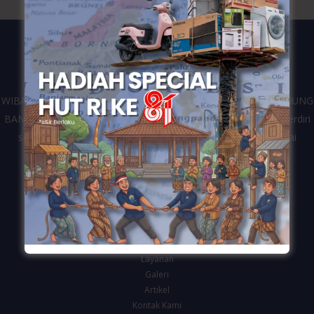
WIBANGUN merupakan kontraktor dari perusahaan CV. WIDIAGUNG
BANGUN yang bergerak di bidang jasa konstruksi bangunan. Berdiri
sejak tahun 2016 dan telah melayani berbagai klien dari mulai
pemerintahan, swasta dan personal di Kota Semarang.
Navigasi
Beranda
Tentang Kami
Layanan
Galeri
Artikel
Kontak Kami