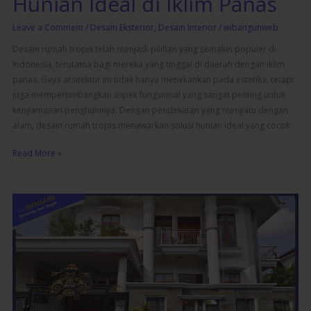
Hunian Ideal di Iklim Panas
Leave a Comment
/
Desain Eksterior
,
Desain Interior
/
wibangunweb
Desain rumah tropis telah menjadi pilihan yang semakin populer di
Indonesia, terutama bagi mereka yang tinggal di daerah dengan iklim
panas. Gaya arsitektur ini tidak hanya menekankan pada estetika, tetapi
juga mempertimbangkan aspek fungsional yang sangat penting untuk
kenyamanan penghuninya. Dengan pendekatan yang menyatu dengan
alam, desain rumah tropis menawarkan solusi hunian ideal yang cocok
Read More »
Desain
Rumah
Klasik:
Sentuhan
Elegan
dalam
Arsitektur