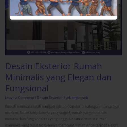
Eksterior
Rumah
Minimalis
yang
Elegan
dan
Fungsional
Desain Eksterior Rumah
Minimalis yang Elegan dan
Fungsional
Leave a Comment
/
Desain Eksterior
/
wibangunweb
Rumah minimalis telah menjadi pilihan populer di kalangan masyarakat
modern. Selain tampilannya yang simpel, rumah yang minimalis
menawarkan fungsionalitas yang tinggi. Desain eksterior rumah
minimalis yang tepat tidak hanya membuat rumah Anda terlihat elegan,