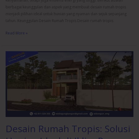
kenyamanan, tetapi juga efisiensi energi yang tinggi. Berikut adalah
berbagai keunggulan dan aspek yang membuat desain rumah tropis
menjadi pilihan ideal untuk hunian yang nyaman dan sejuk sepanjang
tahun. Keunggulan Desain Rumah Tropis Desain rumah tropis
Read More »
Desain
Rumah
Tropis:
Solusi
Hunian
Ideal
di
Iklim
Panas
Desain Rumah Tropis: Solusi