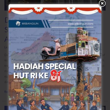
Desain Rumah Klasik:
Sentuhan Elegan dalam
Arsitektur
Leave a Comment
/
Desain Eksterior
,
Desain Interior
/
wibangunweb
Desain rumah klasik tidak pernah kehilangan pesonanya. Gaya arsitektur
ini selalu menghadirkan kesan mewah dan elegan yang abadi. Di tengah
tren desain modern yang serba minimalis, desain rumah tersebut tetap
menjadi pilihan favorit bagi mereka yang menginginkan hunian dengan
nuansa yang mewah dan berkelas. Artikel ini akan membahas lebih
dalam mengenai karakteristik, keunggulan, dan cara
Read More »
Desain