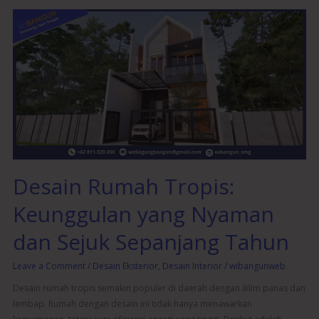
Desain
Rumah
Tropis:
Keunggulan
yang
Nyaman
dan
Sejuk
Sepanjang
Tahun
Desain Rumah Tropis:
Keunggulan yang Nyaman
dan Sejuk Sepanjang Tahun
Leave a Comment
/
Desain Eksterior
,
Desain Interior
/
wibangunweb
Desain rumah tropis semakin populer di daerah dengan iklim panas dan
lembap. Rumah dengan desain ini tidak hanya menawarkan