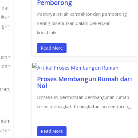
Pemborong
dari
Pastinya istilah kontraktor dan pemborong
ikan
sering disebutkan dalam pekerjaan
ungan
konstruksi ...
Read More
sudah
 dan
Proses Membangun Rumah dari
Nol
oran,
Dimasa ini permintaan pembangunan rumah
terus meningkat. Peningkatan ini mendorong
...
inium
kuran
Read More