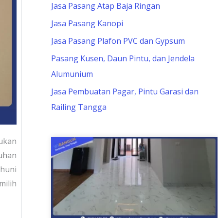
Jasa Pasang Atap Baja Ringan
Jasa Pasang Kanopi
Jasa Pasang Plafon PVC dan Gypsum
Pasang Kusen, Daun Pintu, dan Jendela
Alumunium
Jasa Pembuatan Pagar, Pintu Garasi dan
Railing Tangga
ukan
ruhan
huni
milih