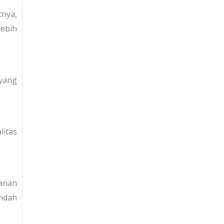
tnya,
lebih
 yang
litas
hanan
indah