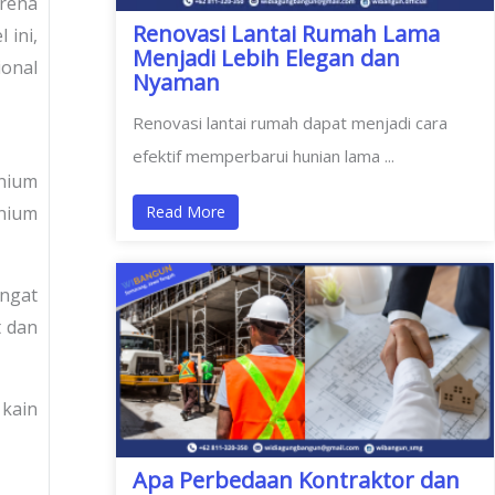
rena
Renovasi Lantai Rumah Lama
 ini,
Menjadi Lebih Elegan dan
ional
Nyaman
Renovasi lantai rumah dapat menjadi cara
efektif memperbarui hunian lama ...
nium
Read More
inium
angat
t dan
 kain
Apa Perbedaan Kontraktor dan