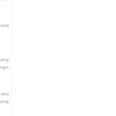
simal
yang
ngat
jasa
yang