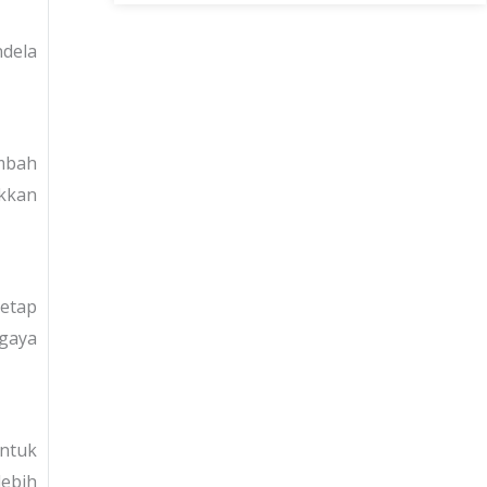
ndela
ambah
ukkan
etap
 gaya
untuk
lebih