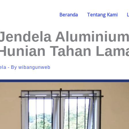
Beranda
Tentang Kami
endela Aluminium
 Hunian Tahan Lam
ela
- By
wibangunweb