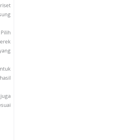
riset
gsung
Pilih
erek
 yang
ntuk
asil
 juga
esuai