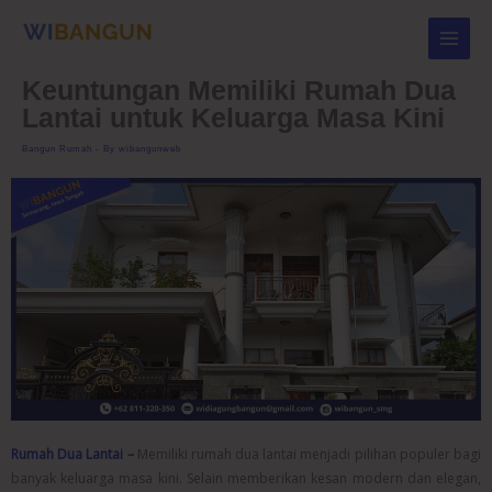
Skip
to
content
Keuntungan Memiliki Rumah Dua
Lantai untuk Keluarga Masa Kini
Bangun Rumah
- By
wibangunweb
Rumah Dua Lantai –
Memiliki rumah dua lantai menjadi pilihan populer bagi
banyak keluarga masa kini. Selain memberikan kesan modern dan elegan,