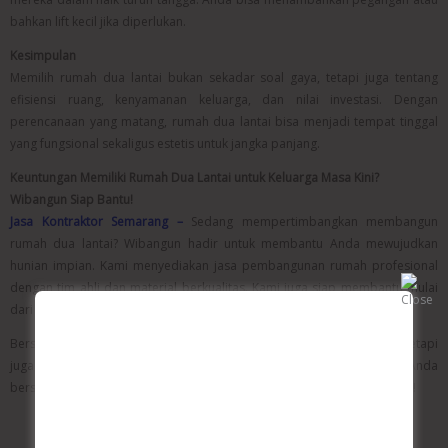
bahkan lift kecil jika diperlukan.
Kesimpulan
Memilih rumah dua lantai bukan sekadar soal gaya, tetapi juga tentang
efisiensi ruang, kenyamanan keluarga, dan nilai investasi. Dengan
perencanaan yang matang, rumah dua lantai bisa menjadi tempat tinggal
yang fungsional sekaligus estetis untuk jangka panjang.
Keuntungan Memiliki Rumah Dua Lantai untuk Keluarga Masa Kini?
Wibangun Siap Bantu!
Jasa Kontraktor Semarang –
Sedang mempertimbangkan membangun
rumah dua lantai? Wibangun hadir untuk membantu Anda mewujudkan
hunian impian. Kami menyediakan jasa pembangunan rumah profesional
dengan tim ahli dan material berkualitas. Kami juga siap membantu mulai
dari tahap desain hingga finishing.
Bersama Wibangun, rumah dua lantai Anda tidak hanya akan kokoh, tetapi
juga indah dan nyaman untuk ditinggali. Yuk, konsultasikan kebutuhan Anda
bersama kami hari ini dan wujudkan rumah masa depan keluarga Anda!