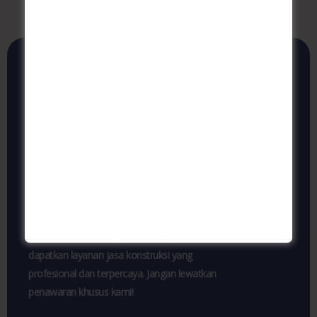
Jasa Konstruksi
Terpercaya, Kualitas
Terjamin!
Konsultasi sekarang untuk mencoba dan
lihat bagaimana WIBANGUN bisa
membantu Anda!. Segera hubungi kami dan
dapatkan layanan jasa konstruksi yang
profesional dan terpercaya. Jangan lewatkan
penawaran khusus kami!