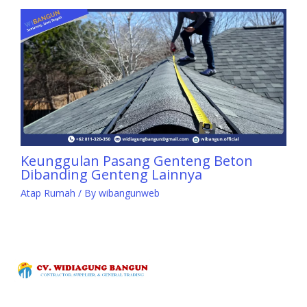
Keunggulan Pasang Genteng Beton
Dibanding Genteng Lainnya
Atap Rumah
/ By
wibangunweb