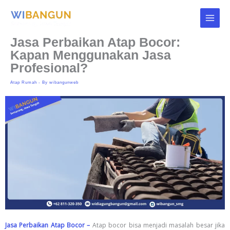
Skip
to
content
Jasa Perbaikan Atap Bocor:
Kapan Menggunakan Jasa
Profesional?
Atap Rumah
- By
wibangunweb
Jasa Perbaikan Atap Bocor –
Atap bocor bisa menjadi masalah besar jika