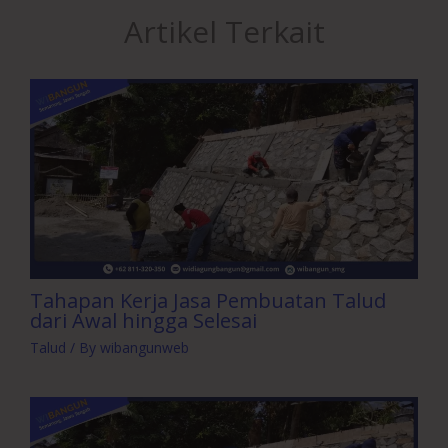
Artikel Terkait
Tahapan Kerja Jasa Pembuatan Talud
dari Awal hingga Selesai
Talud
/ By
wibangunweb