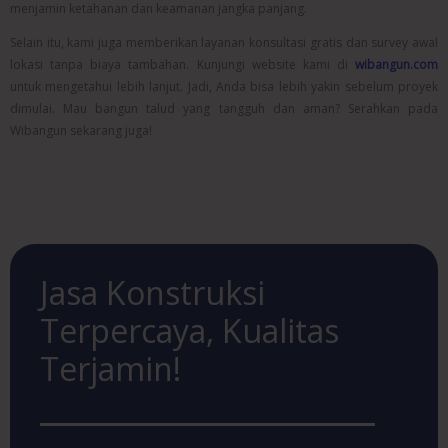
menjamin ketahanan dan keamanan jangka panjang.
Selain itu, kami juga memberikan layanan konsultasi gratis dan survey awal
lokasi tanpa biaya tambahan. Kunjungi website kami di
wibangun.com
untuk mengetahui lebih lanjut. Jadi, Anda bisa lebih yakin sebelum proyek
dimulai. Mau bangun talud yang tangguh dan aman? Serahkan pada
Wibangun sekarang juga!
Jasa Konstruksi
Terpercaya, Kualitas
Terjamin!