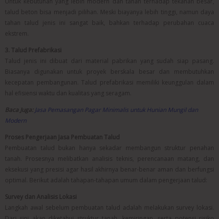
Untuk kebutuhan yang lebih modern dan tahan terhadap tekanan besar,
talud beton bisa menjadi pilihan. Meski biayanya lebih tinggi, namun daya
tahan talud jenis ini sangat baik, bahkan terhadap perubahan cuaca
ekstrem.
3. Talud Prefabrikasi
Talud jenis ini dibuat dari material pabrikan yang sudah siap pasang.
Biasanya digunakan untuk proyek berskala besar dan membutuhkan
kecepatan pembangunan. Talud prefabrikasi memiliki keunggulan dalam
hal efisiensi waktu dan kualitas yang seragam.
Baca Juga:
Jasa Pemasangan Pagar Minimalis untuk Hunian Mungil dan
Modern
Proses Pengerjaan Jasa Pembuatan Talud
Pembuatan talud bukan hanya sekadar membangun struktur penahan
tanah. Prosesnya melibatkan analisis teknis, perencanaan matang, dan
eksekusi yang presisi agar hasil akhirnya benar-benar aman dan berfungsi
optimal. Berikut adalah tahapan-tahapan umum dalam pengerjaan talud:
Survey dan Analisis Lokasi
Langkah awal sebelum pembuatan talud adalah melakukan survey lokasi.
Dari sini akan diketahui struktur tanah, kemiringan, serta potensi risiko