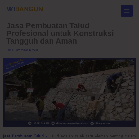
Skip
to
content
Jasa Pembuatan Talud
Profesional untuk Konstruksi
Tangguh dan Aman
Talud
- By
wibangunweb
Jasa Pembuatan Talud –
Talud adalah salah satu elemen penting dalam