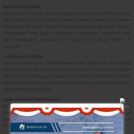
Komunikasi yang Baik
Salah satu hal penting dalam pengerjaan konstruksi adalah komunikasi.
Pilih penyedia jasa yang responsif, terbuka terhadap diskusi, dan mampu
menjelaskan hal teknis dengan bahasa yang mudah dipahami. Ini akan
memudahkan Anda untuk menyampaikan kebutuhan, melakukan revisi,
atau mendapatkan masukan teknis yang sesuai dengan kondisi di
lapangan.
Legalitas dan Sertifikasi
Pastikan penyedia jasa memiliki badan usaha yang legal, serta tenaga
teknis yang memiliki sertifikat keahlian. Legalitas yang jelas menunjukkan
bahwa mereka bertanggung jawab secara hukum. Sementara sertifikasi
teknis menjamin bahwa pekerjaan dilakukan sesuai standar keselamatan
dan keteknikan yang berlaku.
Kapan Sebaiknya Talud Dibangun?
Pembuatan talud sebaiknya dilakukan saat musim kemarau. Selain tanah
lebih stabil, proses pengerjaan juga tidak terganggu hujan. Meskipun
begitu, beberapa jasa profesional sudah memiliki metode kerja yang tetap
aman walaupun dilakukan di musim hujan.