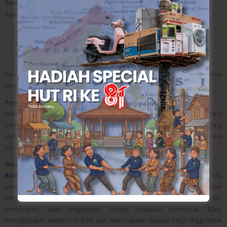
Perawatan Talud Setelah Dibangun
Agar talud tetap awet, ada beberapa hal yang harus diperhatikan:
Bersihkan area di sekitar talud secara berkala.
Periksa jika ada retakan atau longsoran kecil.
Segera lakukan perbaikan jika ditemukan kerusakan.
Dengan perawatan yang tepat, talud bisa bertahan hingga puluhan tahun
tanpa mengalami penurunan fungsi.
Penutup
Membangun talud bukan hanya soal kekuatan, tetapi juga tentang
ketepatan. Itulah mengapa penting memilih jasa pembuatan talud yang
sudah terbukti profesional. Dari perencanaan hingga perawatan, semua
harus dilakukan secara teliti.
Mau Buat Talud yang Kuat dan Aman?
Kontraktor Semarang –
Wibangun hadir sebagai solusi tepat untuk Anda
yang sedang mencari jasa pembuatan talud profesional. Tim kami sudah
berpengalaman dalam menangani berbagai proyek talud, mulai dari
perumahan, jalan lingkungan, hingga kawasan komersial. Kami
menggunakan material terbaik dan menerapkan standar kerja tinggi untuk