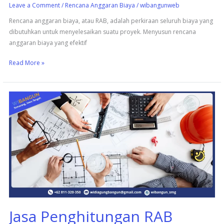
Leave a Comment
/
Rencana Anggaran Biaya
/
wibangunweb
Rencana anggaran biaya, atau RAB, adalah perkiraan seluruh biaya yang
dibutuhkan untuk menyelesaikan suatu proyek. Menyusun rencana
anggaran biaya yang efektif
Read More »
Jasa
Penghitungan
RAB
Profesional:
Akurat
dan
Terpercaya
Jasa Penghitungan RAB