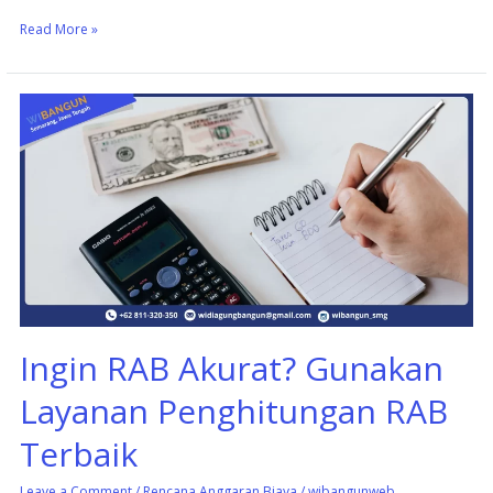
Read More »
Ingin
RAB
Akurat?
Gunakan
Layanan
Penghitungan
RAB
Terbaik
Ingin RAB Akurat? Gunakan
Layanan Penghitungan RAB
Terbaik
Leave a Comment
/
Rencana Anggaran Biaya
/
wibangunweb